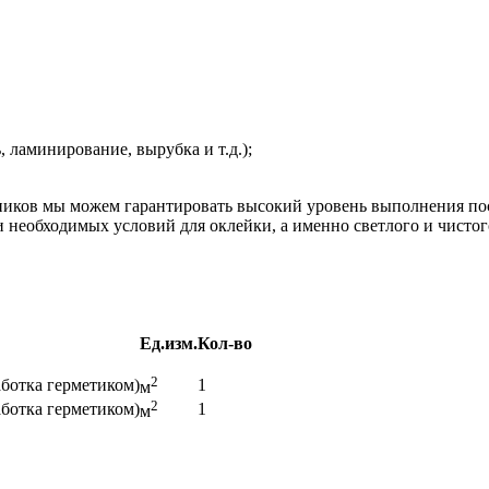
 ламинирование, вырубка и т.д.);
иков мы можем гарантировать высокий уровень выполнения пос
 необходимых условий для оклейки, а именно светлого и чисто
Ед.изм.
Кол-во
2
аботка герметиком)
1
м
2
аботка герметиком)
1
м