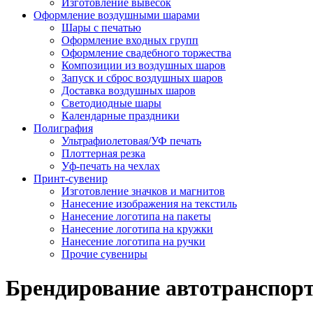
Изготовление вывесок
Оформление воздушными шарами
Шары с печатью
Оформление входных групп
Оформление свадебного торжества
Композиции из воздушных шаров
Запуск и сброс воздушных шаров
Доставка воздушных шаров
Светодиодные шары
Календарные праздники
Полиграфия
Ультрафиолетовая/УФ печать
Плоттерная резка
Уф-печать на чехлах
Принт-сувенир
Изготовление значков и магнитов
Нанесение изображения на текстиль
Нанесение логотипа на пакеты
Нанесение логотипа на кружки
Нанесение логотипа на ручки
Прочие сувениры
Брендирование автотранспор