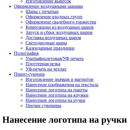
Изготовление вывесок
Оформление воздушными шарами
Шары с печатью
Оформление входных групп
Оформление свадебного торжества
Композиции из воздушных шаров
Запуск и сброс воздушных шаров
Доставка воздушных шаров
Светодиодные шары
Календарные праздники
Полиграфия
Ультрафиолетовая/УФ печать
Плоттерная резка
Уф-печать на чехлах
Принт-сувенир
Изготовление значков и магнитов
Нанесение изображения на текстиль
Нанесение логотипа на пакеты
Нанесение логотипа на кружки
Нанесение логотипа на ручки
Прочие сувениры
Нанесение логотипа на ручки