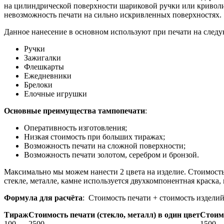
на цилиндрической поверхности шариковой ручки или кривол
невозможность печати на сильно искривленных поверхностях.
Данное нанесение в основном используют при печати на след
Ручки
Зажигалки
Флешкарты
Ежедневники
Брелоки
Елочные игрушки
Основные преимущества тампопечати
:
Оперативность изготовления;
Низкая стоимость при больших тиражах;
Возможность печати на сложной поверхности;
Возможность печати золотом, серебром и бронзой.
Максимально мы можем нанести 2 цвета на изделие. Стоимость п
стекле, металле, камне используется двухкомпонентная краска,
Формула для расчёта
: Стоимость печати + стоимость изделий
Тираж
Стоимость печати (стекло, металл) в один цвет
Стоимо
100
2500
1500